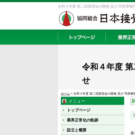
令和４年度 第二回講習会の開催 及び 羽原整復
令和４年度 第
せ
ホーム
> 令和４年度 第二回講習会の開催 及び 羽原
メニュー
トップページ
業界正常化の軌跡
設立と概要
令