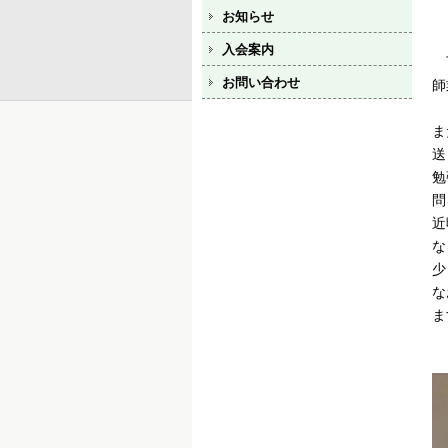
お知らせ
入会案内
下
お問い合わせ
師
ま
送
勉
問
近
な
少
な
ま