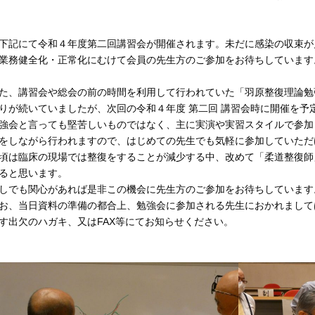
記にて令和４年度第二回講習会が開催されます。未だに感染の収束が
業務健全化・正常化にむけて会員の先生方のご参加をお待ちしています
た、講習会や総会の前の時間を利用して行われていた「羽原整復理論勉
りが続いていましたが、次回の令和４年度 第二回 講習会時に開催を予
強会と言っても堅苦しいものではなく、主に実演や実習スタイルで参加
をしながら行われますので、はじめての先生でも気軽に参加していただ
頃は臨床の現場では整復をすることが減少する中、改めて「柔道整復師
ると思います。
しでも関心があれば是非この機会に先生方のご参加をお待ちしています
お、当日資料の準備の都合上、勉強会に参加される先生におかれまして
す出欠のハガキ、又はFAX等にてお知らせください。