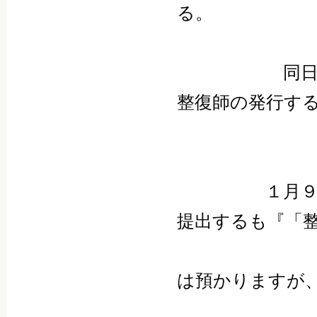
る。
同日 K整
整復師の発行す
こと
１月９日 
提出するも『「
後で問題
は預かりますが
といわ