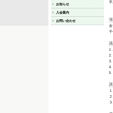
平
お知らせ
入会案内
お問い合わせ
全
千
1
2
3
4
5
１
２
３