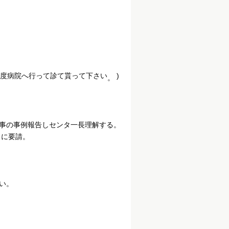
一度病院へ行って診て貰って下さい
)
。
事の事例報告しセンタ一長理解する。
うに要請。
い。