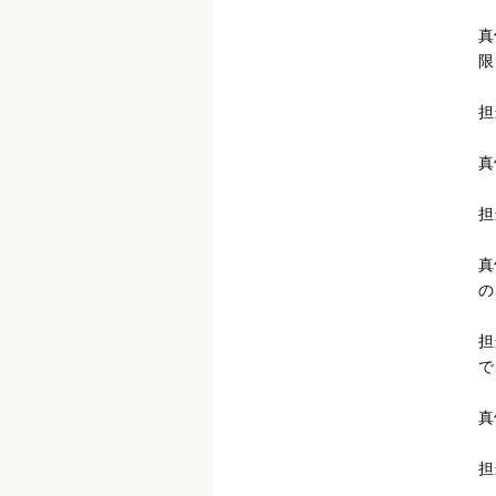
真
限
担
真
担
真
の
担
で
真
担