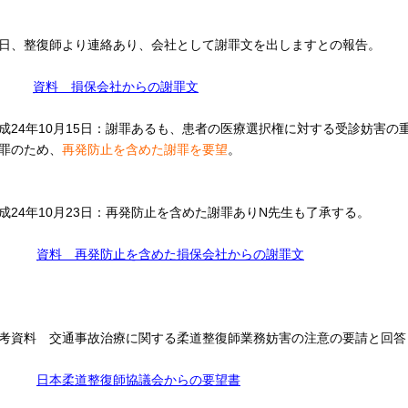
日、整復師より連絡あり、会社として謝罪文を出しますとの報告。
資料 損保会社からの謝罪文
成24年10月15日：謝罪あるも、患者の医療選択権に対する受診妨害
罪のため、
再発防止を含めた謝罪を要望
。
成24年10月23日：再発防止を含めた謝罪ありN先生も了承する。
資料 再発防止を含めた損保会社からの謝罪文
考資料 交通事故治療に関する柔道整復師業務妨害の注意の要請と回答
日本柔道整復師協議会からの要望書