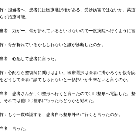
竹：担当者へ、患者には医療選択権がある、受診妨害ではないか。柔道
らず治療可能。
当者：万が一、骨が折れているといけないので一度病院へ行くように言
竹：骨が折れているかもしれないと誰が診断したのか。
当者：心配して患者に言った。
竹：心配なら整復師に聞けばよい。医療選択は医者に掛かろうが接骨院
をどうして医者に診てもらわないと一括払いが出来ないと言うのか。
当者：患者さんが〇〇整形へ行くと言ったので〇〇整形へ電話した。整
、それでは他〇〇整形に行ったらどうかと勧めた。
竹：もう一度確認する、患者自ら整形外科に行くと言ったのか。
当者：言った。