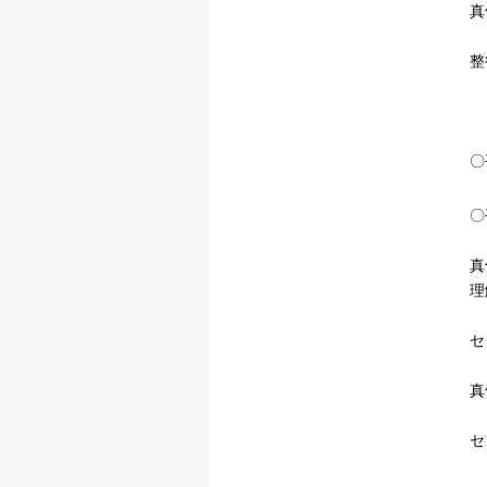
真
整
〇
〇
真
理
セ
真
セ