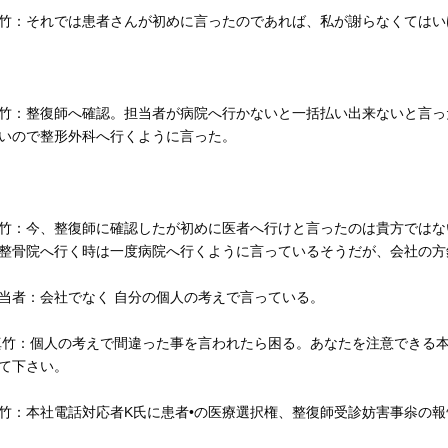
竹：それでは患者さんが初めに言ったのであれば、私が謝らなくてはい
竹：整復師へ確認。担当者が病院へ行かないと一括払い出来ないと言っ
いので整形外科へ行くように言った。
竹：今、整復師に確認したが初めに医者へ行けと言ったのは貴方ではな
整骨院へ行く時は一度病院へ行くように言っているそうだが、会社の方
当者：会社でなく 自分の個人の考えで言っている。
竹：個人の考えで間違った事を言われたら困る。あなたを注意できる
て下さい。
竹：本社電話対応者K氏に患者•の医療選択権、整復師受診妨害事尜の