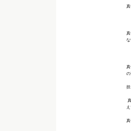
真
真
な
真
の
担
真
え
真