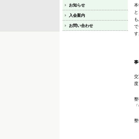
本
お知らせ
と
入会案内
も
お問い合わせ
で
す
事
交
度
整
「
整