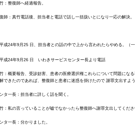
竹：整復師へ経過報告。
復師：真竹電話後、担当者と電話で話し一括扱いとになり一応の解決。
平成24年9月25 日、担当者との話の中で上から言われたらやめる。（
平成24年9月26 日 いわきサービスセンター長より電話
竹：概要報告、受診妨害、患者の医療選択権これらについて問題になる
解できたのであれば、整復師と患者に迷惑を掛けたので 謝罪文出すよ
ンタ一長：担当者に詳しく話を聞く。
竹：私の言っていることが嘘でなかったら整復師へ謝罪文出してくださ
ンタ一長：分かりました。