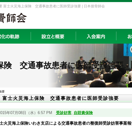
 富士火災海上保険 交通事故患者に医師受診強要 | 日本接骨師会
保険 交通事故患者に医師受診強要
強要
富士火災海上保険 交通事故患者に医師受診強要
2015年07月08日（水）6:57 PM
受診妨害
,
自賠責保険
士火災海上保険いわき支店による交通事故患者の整復師受診妨害事案報