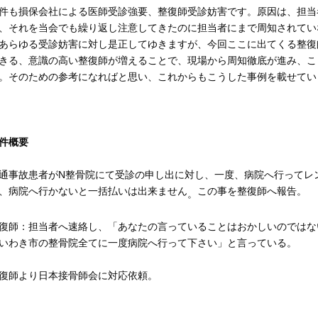
件も損保会社による医師受診強要、整復師受診妨害です。原因は、担当
、それを当会でも繰り返し注意してきたのに担当者にまで周知されてい
あらゆる受診妨害に対し是正してゆきますが、今回ここに出てくる整復
きる、意識の高い整復師が増えることで、現場から周知徹底が進み、こ
。そのための参考になればと思い、これからもこうした事例を載せてい
件概要
通事故患者がN整骨院にて受診の申し出に対し、一度、病院へ行ってレ
、病院へ行かないと一括払いは出来ません
この事を整復師へ報告。
。
復師：担当者へ速絡し、「あなたの言っていることはおかしいのではな
いわき市の整骨院全てに一度病院へ行って下さい」と言っている。
復師より日本接骨師会に対応依頼。